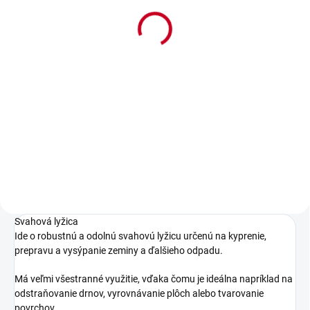
minibager
4 590 €
3 731,70 € bez DPH
Do košíka
Tento kompaktný mini bager s
prevádzkovou hmotnosťou 563,5
kg a schopnosťou mimoosového
kopania je ideálnym...
Svahová lyžica
Ide o robustnú a odolnú svahovú lyžicu určenú na kyprenie,
prepravu a vysýpanie zeminy a ďalšieho odpadu.
Má veľmi všestranné využitie, vďaka čomu je ideálna napríklad na
odstraňovanie drnov, vyrovnávanie plôch alebo tvarovanie
povrchov.