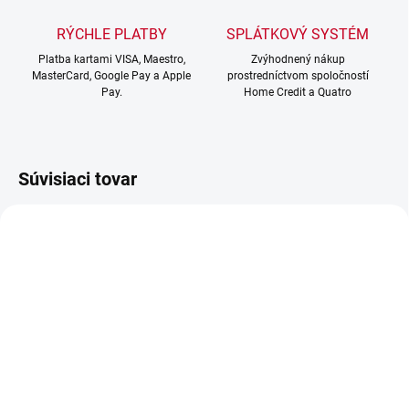
RÝCHLE PLATBY
SPLÁTKOVÝ SYSTÉM
Platba kartami VISA, Maestro,
Zvýhodnený nákup
MasterCard, Google Pay a Apple
prostredníctvom spoločností
Pay.
Home Credit a Quatro
Súvisiaci tovar
IHNEĎ K ODBERU
SKLADOM
Scheppach EXC 815 -