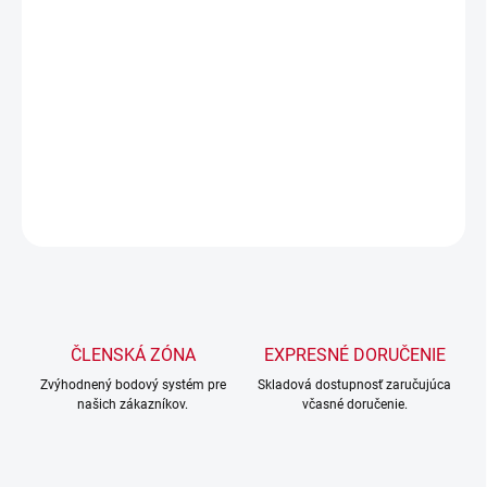
−
+
Pridať do košíka
Svahová lyžica
Ide o robustnú a odolnú svahovú lyžicu určenú na kyprenie,
prepravu a vysýpanie zeminy a ďalšieho odpadu.
DETAILNÉ INFORMÁCIE
OPÝTAŤ SA
STRÁŽIŤ
ČLENSKÁ ZÓNA
EXPRESNÉ DORUČENIE
Zvýhodnený bodový systém pre
Skladová dostupnosť zaručujúca
našich zákazníkov.
včasné doručenie.