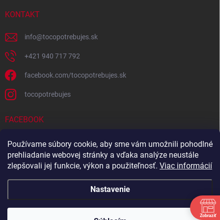
KONTAKT
info
@
tocopotrebujes.sk
+421 940 717 792
facebook.com/tocopotrebujes.sk
tocopotrebujes
FACEBOOK
Používame súbory cookie, aby sme vám umožnili pohodlné
prehliadanie webovej stránky a vďaka analýze neustále
zlepšovali jej funkcie, výkon a použiteľnosť.
Viac informácií
Nastavenie
Zobraziť
Copyright 2026
TOČOPOTREBUJEŠ.sk
. Všetky práva vyhradené.