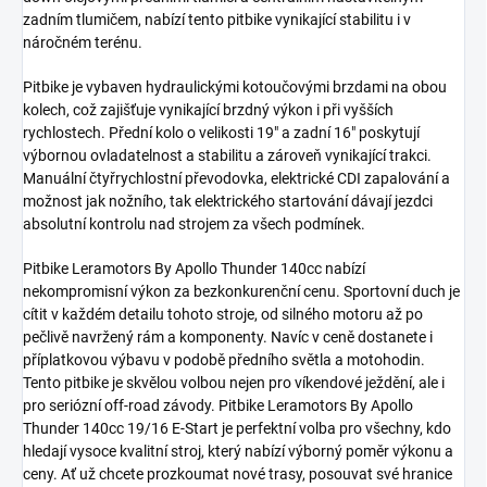
zadním tlumičem, nabízí tento pitbike vynikající stabilitu i v
náročném terénu.
Pitbike je vybaven hydraulickými kotoučovými brzdami na obou
kolech, což zajišťuje vynikající brzdný výkon i při vyšších
rychlostech. Přední kolo o velikosti 19" a zadní 16" poskytují
výbornou ovladatelnost a stabilitu a zároveň vynikající trakci.
Manuální čtyřrychlostní převodovka, elektrické CDI zapalování a
možnost jak nožního, tak elektrického startování dávají jezdci
absolutní kontrolu nad strojem za všech podmínek.
Pitbike Leramotors By Apollo Thunder 140cc nabízí
nekompromisní výkon za bezkonkurenční cenu. Sportovní duch je
cítit v každém detailu tohoto stroje, od silného motoru až po
pečlivě navržený rám a komponenty. Navíc v ceně dostanete i
příplatkovou výbavu v podobě předního světla a motohodin.
Tento pitbike je skvělou volbou nejen pro víkendové ježdění, ale i
pro seriózní off-road závody. Pitbike Leramotors By Apollo
Thunder 140cc 19/16 E-Start je perfektní volba pro všechny, kdo
hledají vysoce kvalitní stroj, který nabízí výborný poměr výkonu a
ceny. Ať už chcete prozkoumat nové trasy, posouvat své hranice