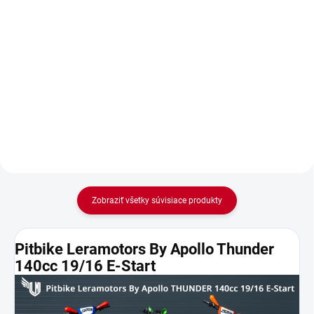
Detail
Detail
Pitbike Leramotors By Apollo
Pitbike Leramotors By Apollo
Thunder 140cc 19/16 E-Start je
Thunder 140cc 19/16 E-Start je
ideální volbou pro milovníky off-
skvělou volbou pro off-road
road jízdy, zejména pro...
nadšence, ať už se jedná o...
Zobraziť všetky súvisiace produkty
Pitbike Leramotors By Apollo Thunder
140cc 19/16 E-Start