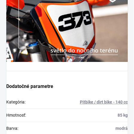
Dodatočné parametre
Kategória
:
Pitbike / dirt bike - 140 cc
Hmotnosť
:
85 kg
Barva
:
modrá