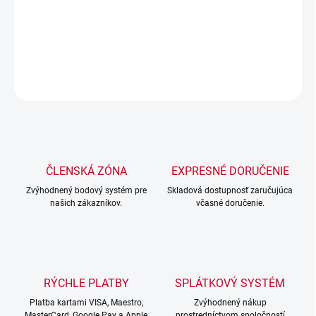
každého, kdo hledá výjimečný stroj do terénu za rozumnou cenu a
chce si užít vzrušení v terénu bez vysokých pořizovacích nákladů.
DETAILNÉ INFORMÁCIE
OPÝTAŤ SA
STRÁŽIŤ
ČLENSKÁ ZÓNA
EXPRESNÉ DORUČENIE
Zvýhodnený bodový systém pre
Skladová dostupnosť zaručujúca
našich zákazníkov.
včasné doručenie.
RÝCHLE PLATBY
SPLÁTKOVÝ SYSTÉM
Platba kartami VISA, Maestro,
Zvýhodnený nákup
MasterCard, Google Pay a Apple
prostredníctvom spoločností