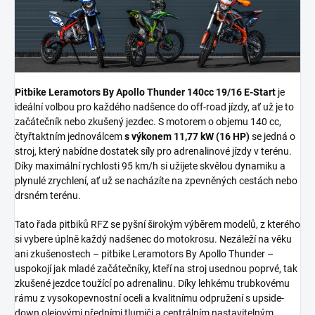
Pitbike Leramotors By Apollo Thunder 140cc 19/16 E-Start
je
ideální volbou pro každého nadšence do off-road jízdy, ať už je to
začátečník nebo zkušený jezdec. S motorem o objemu 140 cc,
čtyřtaktním jednoválcem
s výkonem 11,77 kW (16 HP)
se jedná o
stroj, který nabídne dostatek síly pro adrenalinové jízdy v terénu.
Díky maximální rychlosti 95 km/h si užijete skvělou dynamiku a
plynulé zrychlení, ať už se nacházíte na zpevněných cestách nebo
drsném terénu.
Tato řada pitbiků RFZ se pyšní širokým výběrem modelů, z kterého
si vybere úplně každý nadšenec do motokrosu. Nezáleží na věku
ani zkušenostech – pitbike Leramotors By Apollo Thunder –
uspokojí jak mladé začátečníky, kteří na stroj usednou poprvé, tak
zkušené jezdce toužící po adrenalinu. Díky lehkému trubkovému
rámu z vysokopevnostní oceli a kvalitnímu odpružení s upside-
down olejovými předními tlumiči a centrálním nastavitelným