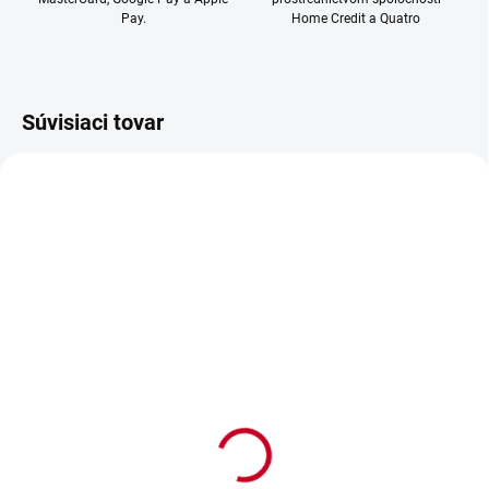
Pay.
Home Credit a Quatro
Súvisiaci tovar
NOVINKA
NOVINKA
IHNEĎ K ODBERU
IHNEĎ K ODBERU
SKLADOM U DODÁVATEĽA
SKLADOM U DODÁVATEĽA
Pitbike Leramotors By
Pitbike Leramotors By
Apollo THUNDER 140cc
Apollo THUNDER 140cc
19/16 E-Start Zelená
19/16 E-Start Oranžová
1 569 €
1 569 €
1 275,60 € bez DPH
1 275,60 € bez DPH