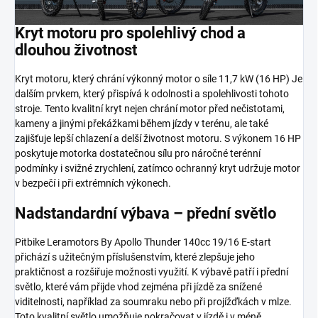
Kryt motoru pro spolehlivý chod a
dlouhou životnost
Kryt motoru, který chrání výkonný motor o síle 11,7 kW (16 HP) Je
dalším prvkem, který přispívá k odolnosti a spolehlivosti tohoto
stroje. Tento kvalitní kryt nejen chrání motor před nečistotami,
kameny a jinými překážkami během jízdy v terénu, ale také
zajišťuje lepší chlazení a delší životnost motoru. S výkonem 16 HP
poskytuje motorka dostatečnou sílu pro náročné terénní
podmínky i svižné zrychlení, zatímco ochranný kryt udržuje motor
v bezpečí i při extrémních výkonech.
Nadstandardní výbava – přední světlo
Pitbike Leramotors By Apollo Thunder 140cc 19/16 E-start
přichází s užitečným příslušenstvím, které zlepšuje jeho
praktičnost a rozšiřuje možnosti využití. K výbavě patří i přední
světlo, které vám přijde vhod zejména při jízdě za snížené
viditelnosti, například za soumraku nebo při projížďkách v mlze.
Toto kvalitní světlo umožňuje pokračovat v jízdě i v méně