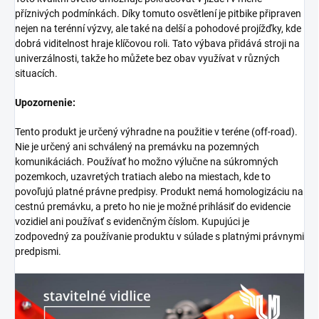
příznivých podmínkách. Díky tomuto osvětlení je pitbike připraven
nejen na terénní výzvy, ale také na delší a pohodové projížďky, kde
dobrá viditelnost hraje klíčovou roli. Tato výbava přidává stroji na
univerzálnosti, takže ho můžete bez obav využívat v různých
situacích.
Upozornenie:
Tento produkt je určený výhradne na použitie v teréne (off-road).
Nie je určený ani schválený na premávku na pozemných
komunikáciách. Používať ho možno výlučne na súkromných
pozemkoch, uzavretých tratiach alebo na miestach, kde to
povoľujú platné právne predpisy. Produkt nemá homologizáciu na
cestnú premávku, a preto ho nie je možné prihlásiť do evidencie
vozidiel ani používať s evidenčným číslom. Kupujúci je
zodpovedný za používanie produktu v súlade s platnými právnymi
predpismi.