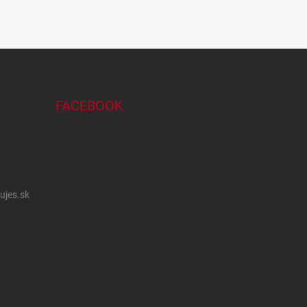
FACEBOOK
ujes.sk