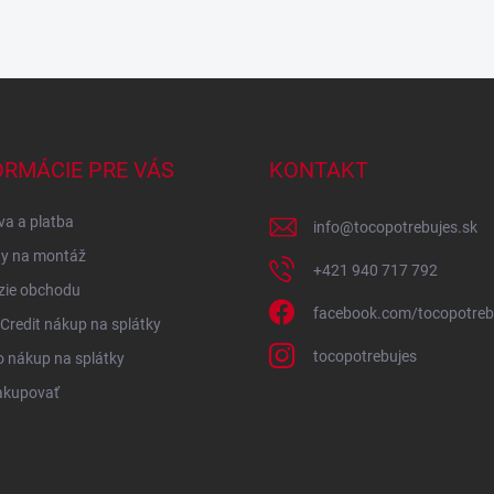
ORMÁCIE PRE VÁS
KONTAKT
a a platba
info
@
tocopotrebujes.sk
y na montáž
+421 940 717 792
zie obchodu
facebook.com/tocopotreb
redit nákup na splátky
tocopotrebujes
 nákup na splátky
akupovať