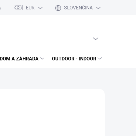
EUR
SLOVENČINA
poriadok
Reklamačný protokol
Ochrana osobných údajov
S
PRÁZDNY KOŠÍK
NÁKUPNÝ
KOŠÍK
DOM A ZÁHRADA
OUTDOOR - INDOOR
STAVEBNIN