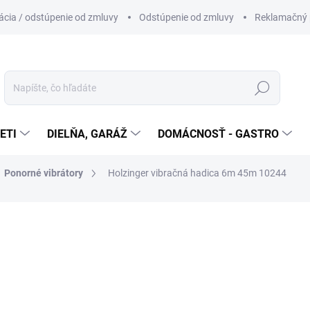
cia / odstúpenie od zmluvy
Odstúpenie od zmluvy
Reklamačný 
Hľadať
ETI
DIELŇA, GARÁŽ
DOMÁCNOSŤ - GASTRO
Ponorné vibrátory
Holzinger vibračná hadica 6m 45m 10244
otenia
ZNAČKA:
HOLZINGER
91,70 €
Jednotková
NIE JE SKLADOM
cena: