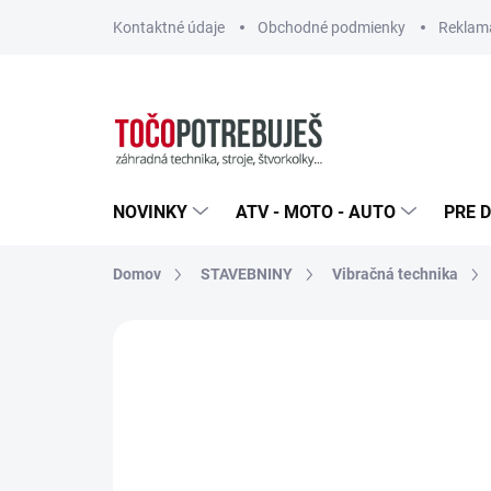
Prejsť
Kontaktné údaje
Obchodné podmienky
Reklamá
na
obsah
NOVINKY
ATV - MOTO - AUTO
PRE D
Domov
STAVEBNINY
Vibračná technika
Neohodnotené
Podrobnosti hodn