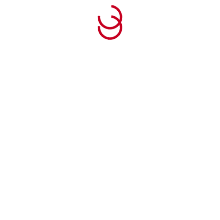
-RPE60C
ZI-RPE60
3,10 €
400,70 €
,80 € bez DPH
325,80 € bez DPH
Detail
Detai
is: Dopredu pohybujúca sa
Dopredu pohybujúca sa vibra
račná doska je vhodná na
doska je vhodná na dláždenie
denie a opravy ciest, v
opravy ciest, v záhradách a v
adách a v okolí d
okolí domu.Sklopná...
Podobné (8)