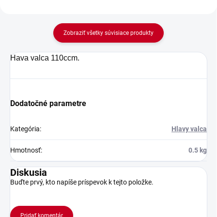
Zobraziť všetky súvisiace produkty
Hava valca 110ccm.
Dodatočné parametre
Kategória
:
Hlavy valca
Hmotnosť
:
0.5 kg
Diskusia
Buďte prvý, kto napíše príspevok k tejto položke.
Pridať komentár