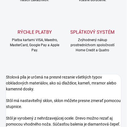
našich zákazníkov.
včasné doručenie.
RÝCHLE PLATBY
SPLÁTKOVÝ SYSTÉM
Platba kartami VISA, Maestro,
Zvýhodnený nákup
MasterCard, Google Pay a Apple
prostredníctvom spoločností
Pay.
Home Credit a Quatro
Stolová píla je určená na presné rezanie všetkých typov
obkladových materiálov, ako sú dlaždice, kameň, mramor alebo
kamenné dosky.
Stôl má nastaviteľný sklon, sklon môžete presne zmerať pomocou
stupnice.
Stôl je vyrobený z nehrdzavejúcej ocele. Drevo možno rezať aj
pomocou vhodného noža. Súčasťou balenia je diamantová čepeľ.