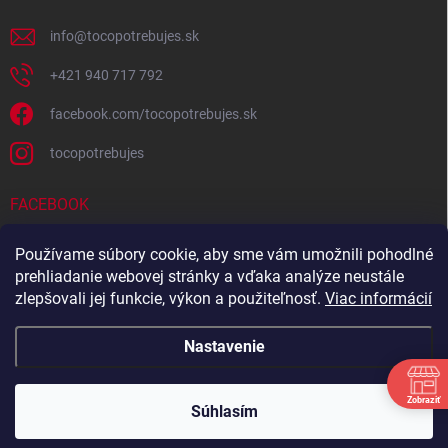
info
@
tocopotrebujes.sk
+421 940 717 792
facebook.com/tocopotrebujes.sk
tocopotrebujes
FACEBOOK
Používame súbory cookie, aby sme vám umožnili pohodlné
prehliadanie webovej stránky a vďaka analýze neustále
zlepšovali jej funkcie, výkon a použiteľnosť.
Viac informácií
Nastavenie
Zobraziť
Copyright 2026
TOČOPOTREBUJEŠ.sk
. Všetky práva vyhradené.
Súhlasím
Vytvoril Shoptet