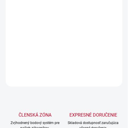
Stolová píla je určená na presné rezanie všetkých typov
obkladových materiálov, ako sú dlaždice, kameň, mramor alebo
kamenné dosky.
Stôl má nastaviteľný sklon, sklon môžete presne zmerať pomocou
stupnice.
Stôl je vyrobený z nehrdzavejúcej ocele. Drevo možno rezať aj
pomocou vhodného noža. Súčasťou balenia je diamantová čepeľ.
Stôl
DETAILNÉ INFORMÁCIE
OPÝTAŤ SA
STRÁŽIŤ
ČLENSKÁ ZÓNA
EXPRESNÉ DORUČENIE
Zvýhodnený bodový systém pre
Skladová dostupnosť zaručujúca