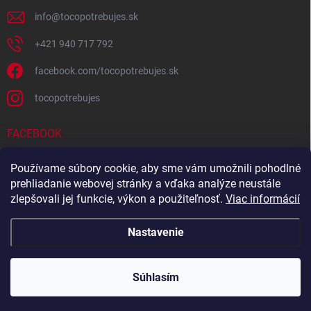
info
@
tocopotrebujes.sk
+421 940 717 792
facebook.com/tocopotrebujes.sk
tocopotrebujes
FACEBOOK
Používame súbory cookie, aby sme vám umožnili pohodlné
prehliadanie webovej stránky a vďaka analýze neustále
zlepšovali jej funkcie, výkon a použiteľnosť.
Viac informácií
Nastavenie
Copyright 2026
TOČOPOTREBUJEŠ.sk
. Všetky práva vyhradené.
Súhlasím
Vytvoril Shoptet