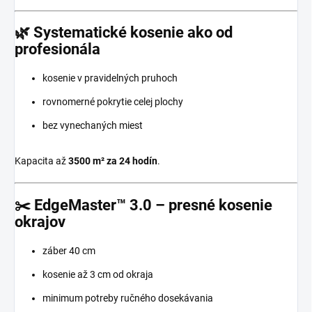
🌿 Systematické kosenie ako od
profesionála
kosenie v pravidelných pruhoch
rovnomerné pokrytie celej plochy
bez vynechaných miest
Kapacita až
3500 m² za 24 hodín
.
✂️ EdgeMaster™ 3.0 – presné kosenie
okrajov
záber 40 cm
kosenie až 3 cm od okraja
minimum potreby ručného dosekávania