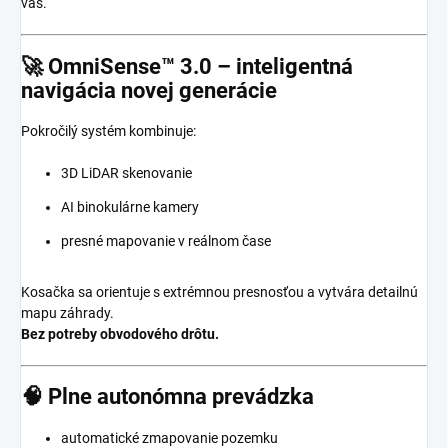
vás.
🚀 OmniSense™ 3.0 – inteligentná
navigácia novej generácie
Pokročilý systém kombinuje:
3D LiDAR skenovanie
AI binokulárne kamery
presné mapovanie v reálnom čase
Kosačka sa orientuje s extrémnou presnosťou a vytvára detailnú
mapu záhrady.
Bez potreby obvodového drôtu.
🧠 Plne autonómna prevádzka
automatické zmapovanie pozemku