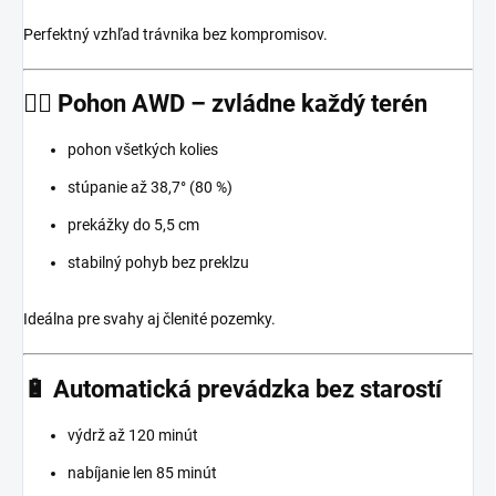
Perfektný vzhľad trávnika bez kompromisov.
🧗‍♂️ Pohon AWD – zvládne každý terén
pohon všetkých kolies
stúpanie až 38,7° (80 %)
prekážky do 5,5 cm
stabilný pohyb bez preklzu
Ideálna pre svahy aj členité pozemky.
🔋 Automatická prevádzka bez starostí
výdrž až 120 minút
nabíjanie len 85 minút