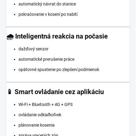
automatický návrat do stanice
pokračovanie v kosení po nabití
🌧️ Inteligentná reakcia na počasie
dažďový senzor
automatické prerušenie práce
opätovné spustenie po zlepšení podmienok
📱 Smart ovládanie cez aplikáciu
Wi-Fi + Bluetooth + 4G + GPS
ovládanie odkiaľkoľvek
plánovanie kosenia
správa viacerých zón