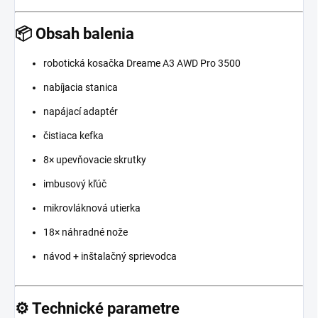
📦 Obsah balenia
robotická kosačka Dreame A3 AWD Pro 3500
nabíjacia stanica
napájací adaptér
čistiaca kefka
8× upevňovacie skrutky
imbusový kľúč
mikrovláknová utierka
18× náhradné nože
návod + inštalačný sprievodca
⚙️ Technické parametre