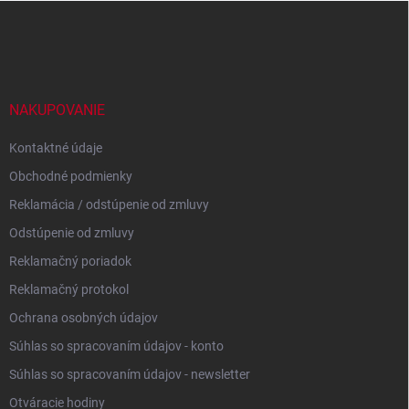
Z
á
p
ä
t
i
NAKUPOVANIE
e
Kontaktné údaje
Obchodné podmienky
Reklamácia / odstúpenie od zmluvy
Odstúpenie od zmluvy
Reklamačný poriadok
Reklamačný protokol
Ochrana osobných údajov
Súhlas so spracovaním údajov - konto
Súhlas so spracovaním údajov - newsletter
Otváracie hodiny