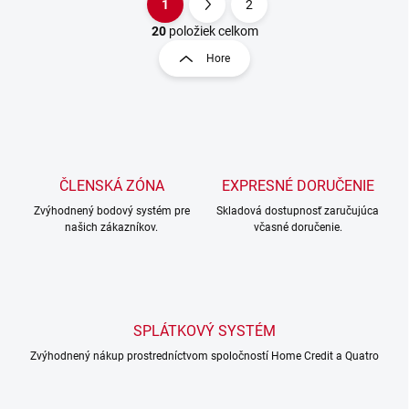
1
2
O
S
v
t
20
položiek celkom
l
r
Hore
á
á
d
n
a
k
c
o
i
e
v
p
a
r
ČLENSKÁ ZÓNA
EXPRESNÉ DORUČENIE
n
v
i
Zvýhodnený bodový systém pre
Skladová dostupnosť zaručujúca
k
našich zákazníkov.
včasné doručenie.
e
y
v
ý
p
i
s
SPLÁTKOVÝ SYSTÉM
u
Zvýhodnený nákup prostredníctvom spoločností Home Credit a Quatro