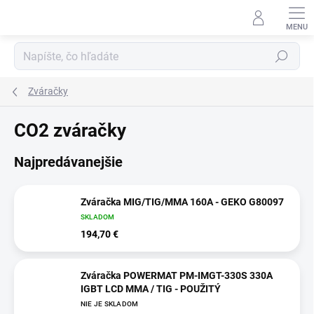
Prejsť
na
obsah
Hľadať
Zváračky
CO2 zváračky
Najpredávanejšie
Zváračka MIG/TIG/MMA 160A - GEKO G80097
SKLADOM
194,70 €
Zváračka POWERMAT PM-IMGT-330S 330A
IGBT LCD MMA / TIG - POUŽITÝ
NIE JE SKLADOM