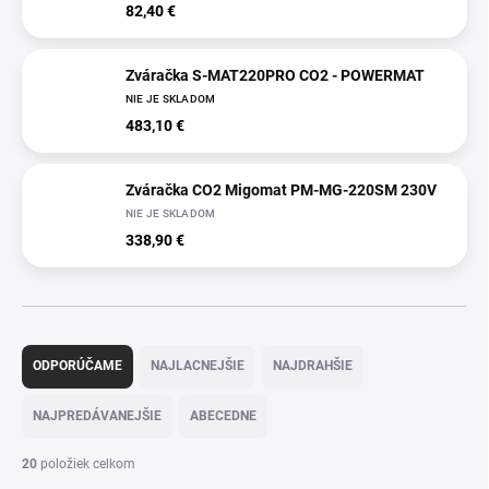
82,40 €
Zváračka S-MAT220PRO CO2 - POWERMAT
NIE JE SKLADOM
483,10 €
Zváračka CO2 Migomat PM-MG-220SM 230V
NIE JE SKLADOM
338,90 €
R
a
ODPORÚČAME
NAJLACNEJŠIE
NAJDRAHŠIE
d
e
NAJPREDÁVANEJŠIE
ABECEDNE
n
i
20
položiek celkom
e