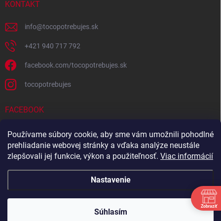
KONTAKT
info
@
tocopotrebujes.sk
+421 940 717 792
facebook.com/tocopotrebujes.sk
tocopotrebujes
FACEBOOK
Používame súbory cookie, aby sme vám umožnili pohodlné
prehliadanie webovej stránky a vďaka analýze neustále
zlepšovali jej funkcie, výkon a použiteľnosť.
Viac informácií
Nastavenie
Zobraziť
Copyright 2026
TOČOPOTREBUJEŠ.sk
. Všetky práva vyhradené.
Súhlasím