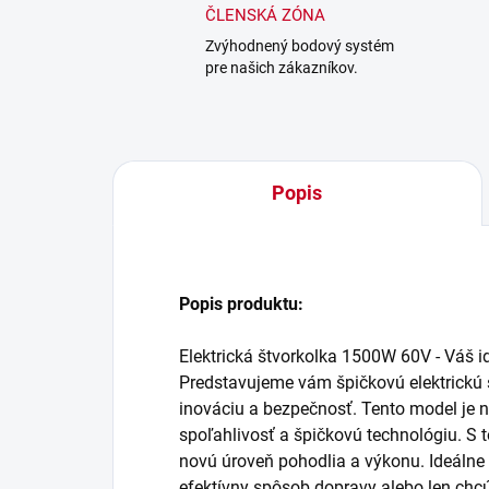
ČLENSKÁ ZÓNA
Zvýhodnený bodový systém
pre našich zákazníkov.
Popis
Popis produktu:
Elektrická štvorkolka 1500W 60V - Váš i
Predstavujeme vám špičkovú elektrickú 
inováciu a bezpečnosť. Tento model je na
spoľahlivosť a špičkovú technológiu. S t
novú úroveň pohodlia a výkonu. Ideálne p
efektívny spôsob dopravy alebo len chcú