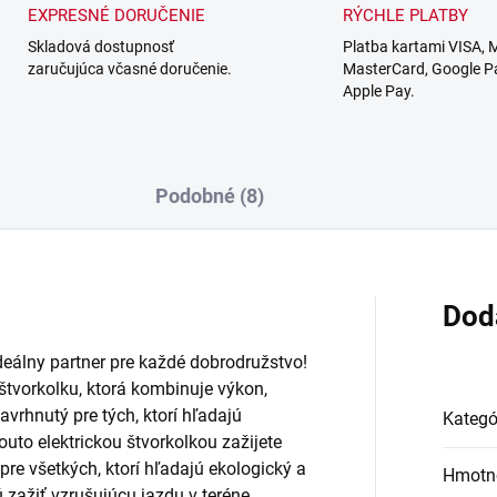
EXPRESNÉ DORUČENIE
RÝCHLE PLATBY
Skladová dostupnosť
Platba kartami VISA, 
zaručujúca včasné doručenie.
MasterCard, Google P
Apple Pay.
Podobné (8)
Dod
deálny partner pre každé dobrodružstvo!
štvorkolku, ktorá kombinuje výkon,
vrhnutý pre tých, ktorí hľadajú
Kategó
outo elektrickou štvorkolkou zažijete
re všetkých, ktorí hľadajú ekologický a
Hmotn
 zažiť vzrušujúcu jazdu v teréne.