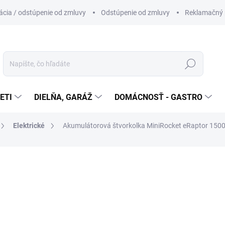
cia / odstúpenie od zmluvy
Odstúpenie od zmluvy
Reklamačný 
Hľadať
ETI
DIELŇA, GARÁŽ
DOMÁCNOSŤ - GASTRO
Elektrické
Akumulátorová štvorkolka MiniRocket eRaptor 150
otenia
1 270 €
Jednotková
NIE JE SKLADOM
cena: