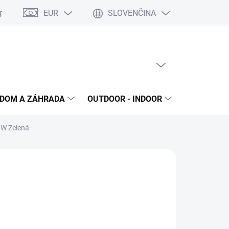
EUR
SLOVENČINA
poriadok
Reklamačný protokol
Ochrana osobných údajov
S
PRÁZDNY KOŠÍK
NÁKUPNÝ
KOŠÍK
DOM A ZÁHRADA
OUTDOOR - INDOOR
STAVEBNIN
0W Zelená