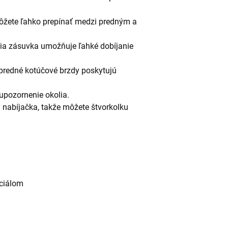
ôžete ľahko prepínať medzi predným a
cia zásuvka umožňuje ľahké dobíjanie
 predné kotúčové brzdy poskytujú
upozornenie okolia.
j nabíjačka, takže môžete štvorkolku
nciálom