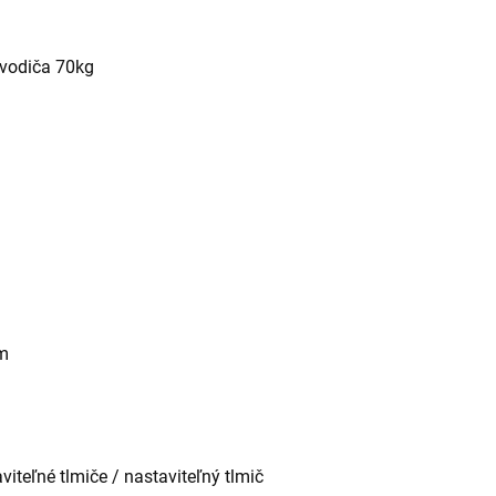
 vodiča 70kg
om
iteľné tlmiče / nastaviteľný tlmič