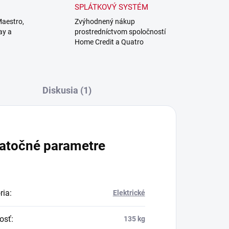
SPLÁTKOVÝ SYSTÉM
Maestro,
Zvýhodnený nákup
ay a
prostredníctvom spoločností
Home Credit a Quatro
Diskusia (1)
atočné parametre
ria
:
Elektrické
osť
:
135 kg