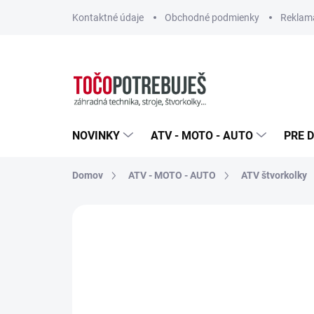
Prejsť
Kontaktné údaje
Obchodné podmienky
Reklamá
na
obsah
NOVINKY
ATV - MOTO - AUTO
PRE D
Domov
ATV - MOTO - AUTO
ATV štvorkolky
Neohodnotené
Podrobnosti hodn