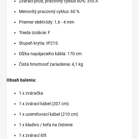
Zvárací prúd, pracovný cyklus 60%: 355 A
Menovitý pracovný cyklus: 60 %
Priemer elektródy: 1,6 - 4 mm
Trieda izolácie: F
Stupeň krytia: IP21S
Dĺžka napájacieho kábla: 170 cm
Čistá hmotnosť zariadenia: 4,1 kg
Obsah balenia:
1 x zváračka
1 x z
várací kábel (207 cm)
1 x uzemňovací kábel (210 cm)
1 x kladivo / kefa na čistenie
1 x zvárací štít