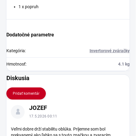
1 x popruh
Dodatočné parametre
Kategória
:
Invertorové zváračky
Hmotnosť
:
4.1 kg
Diskusia
Pridať komentár
V
JOZEF
ý
p
17.5.2026 00:11
i
s
Veľmi dobre drží stabilitu oblúka. Príjemne som bol
prekvapený ako ľahko sa s touto značkou a zvaracím