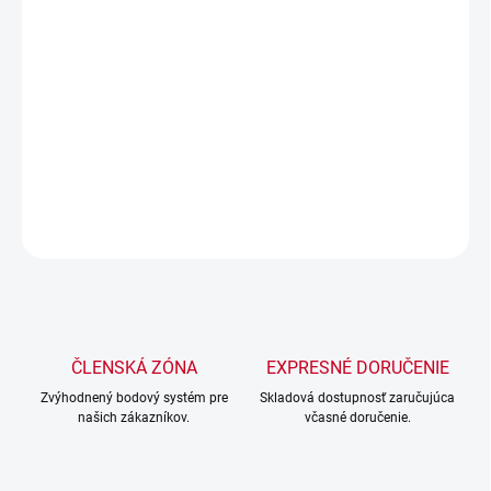
Technické parametre:
Typy zvárania:
TIG-LIFT / MMA / MMA-PULSE
Napätie: 230V / 50Hz
Príkon: 8,6 kVA [TIG]; 11,8 kVA [MMA]
Rozsah zváracieho prúdu pre MMA:
DETAILNÉ INFORMÁCIE
OPÝTAŤ SA
STRÁŽIŤ
ČLENSKÁ ZÓNA
EXPRESNÉ DORUČENIE
Zvýhodnený bodový systém pre
Skladová dostupnosť zaručujúca
našich zákazníkov.
včasné doručenie.