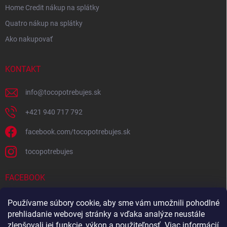
Home Credit nákup na splátky
Quatro nákup na splátky
Ako nakupovať
KONTAKT
info
@
tocopotrebujes.sk
+421 940 717 792
facebook.com/tocopotrebujes.sk
tocopotrebujes
FACEBOOK
Používame súbory cookie, aby sme vám umožnili pohodlné
prehliadanie webovej stránky a vďaka analýze neustále
zlepšovali jej funkcie, výkon a použiteľnosť.
Viac informácií