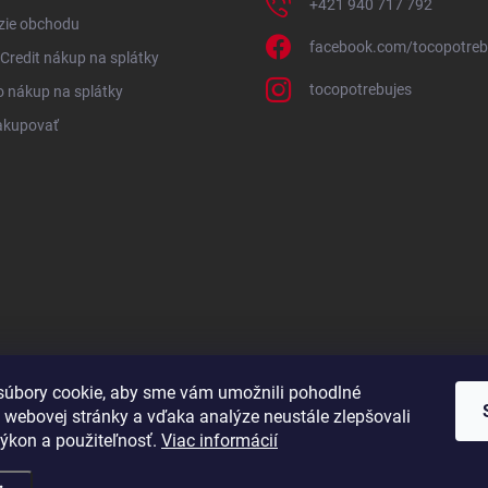
+421 940 717 792
zie obchodu
facebook.com/tocopotreb
redit nákup na splátky
tocopotrebujes
 nákup na splátky
akupovať
úbory cookie, aby sme vám umožnili pohodlné
 webovej stránky a vďaka analýze neustále zlepšovali
 výkon a použiteľnosť.
Viac informácií