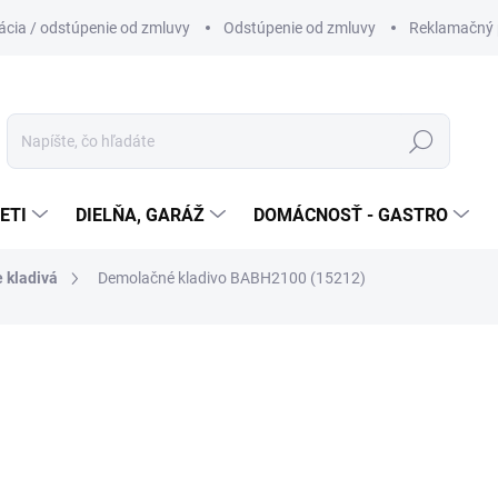
cia / odstúpenie od zmluvy
Odstúpenie od zmluvy
Reklamačný 
Hľadať
ETI
DIELŇA, GARÁŽ
DOMÁCNOSŤ - GASTRO
 kladivá
Demolačné kladivo BABH2100 (15212)
otenia
550 €
Jednotková
NIE JE SKLADOM
cena: