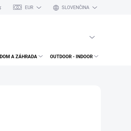
EUR
SLOVENČINA
poriadok
Reklamačný protokol
Ochrana osobných údajov
S
PRÁZDNY KOŠÍK
NÁKUPNÝ
KOŠÍK
DOM A ZÁHRADA
OUTDOOR - INDOOR
STAVEBNIN