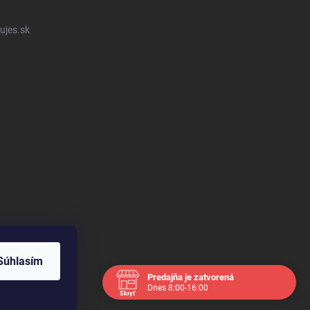
ujes.sk
Súhlasím
Predajňa je zatvorená
Dnes 8:00-16:00
Skryť
Navštívte nás osobne