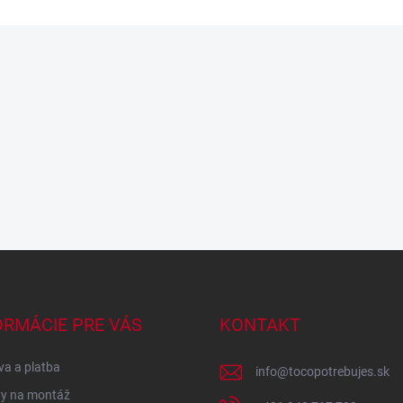
ORMÁCIE PRE VÁS
KONTAKT
a a platba
info
@
tocopotrebujes.sk
y na montáž