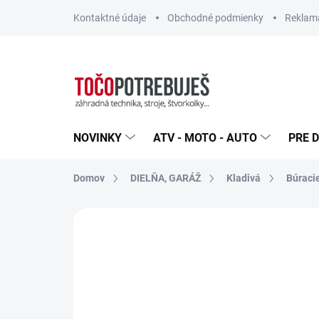
Prejsť
Kontaktné údaje
Obchodné podmienky
Reklamá
na
obsah
NOVINKY
ATV - MOTO - AUTO
PRE D
Domov
DIELŇA, GARÁŽ
Kladivá
Búracie
Neohodnotené
Podrobnosti hodn