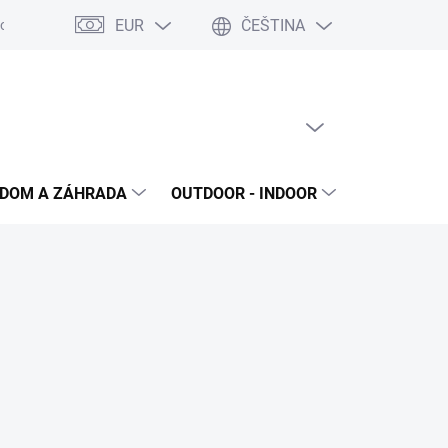
EUR
ČEŠTINA
dok
Reklamačný protokol
Ochrana osobných údajov
Súhlas 
PRÁZDNÝ KOŠÍK
NÁKUPNÍ
KOŠÍK
DOM A ZÁHRADA
OUTDOOR - INDOOR
STAVEBNIN