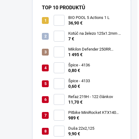
TOP 10 PRODUKTŮ
BIO POOL 5 Actions 1 L
36,90 €
Kotúč na železo 125x1.2mm -
Keltin K00021
7 €
Mikilon Defender 250RR
Zelená
1 495 €
Špice - 4136
0,80 €
Špice - 4133
0,60 €
Reťaz 219H - 122 článkov
11,70 €
Pitbike MiniRocket KTX140
17/14"
989 €
Duša 22x2,125
9,90 €