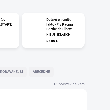
kťov
Detské chrániče
KSTART,
lakťov Fly Racing
Barricade Elbow
NIE JE SKLADOM
27,80 €
RODÁVANĚJŠÍ
ABECEDNĚ
13
položek celkem