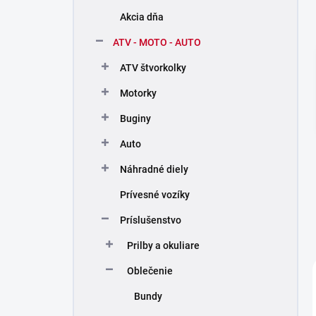
n
Akcia dňa
í
p
ATV - MOTO - AUTO
a
n
ATV štvorkolky
e
Motorky
l
Buginy
Auto
Náhradné diely
Prívesné vozíky
Príslušenstvo
Prilby a okuliare
Oblečenie
Bundy