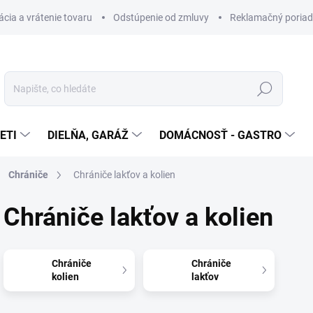
cia a vrátenie tovaru
Odstúpenie od zmluvy
Reklamačný poria
Hledat
ETI
DIELŇA, GARÁŽ
DOMÁCNOSŤ - GASTRO
Chrániče
Chrániče lakťov a kolien
Chrániče lakťov a kolien
Chrániče
Chrániče
kolien
lakťov