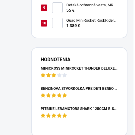
Detská ochranná vesta, MRM
PROTECTIVE GEAR
55 €
Quad MiniRocket RockRider
1800W Deluxe Carbon
1 389 €
HODNOTENIA
MINICROSS MINIROCKET THUNDER DELUXE 49CCM - MODRÝ
BENZÍNOVÁ ŠTVORKOLKA PRE DETI BENEO MOTORS ADVENTURE MODRÁ - 50CM3
PITBIKE LERAMOTORS SHARK 125CCM E-START 4T 17/14 ZELENÁ