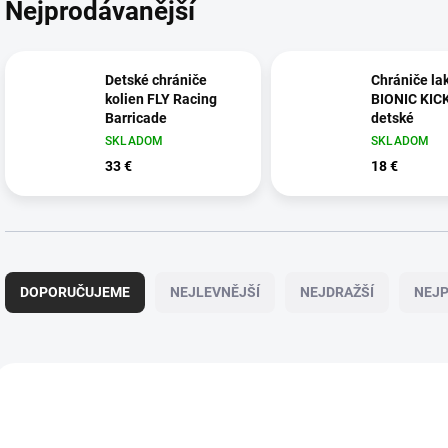
Nejprodávanější
Detské chrániče
Chrániče la
kolien FLY Racing
BIONIC KIC
Barricade
detské
SKLADOM
SKLADOM
33 €
18 €
Ř
a
DOPORUČUJEME
NEJLEVNĚJŠÍ
NEJDRAŽŠÍ
NEJP
z
e
n
í
V
p
ý
r
p
o
i