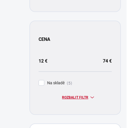
CENA
12
€
74
€
Na skladě
5
ROZBALIT FILTR