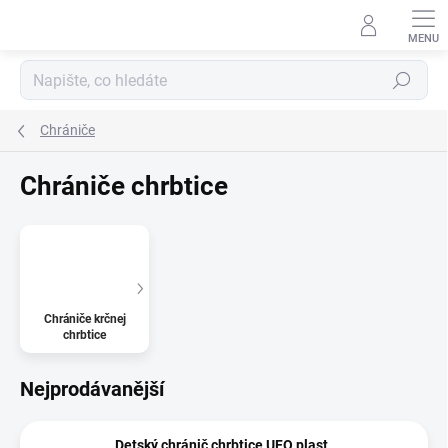
Přejít
na
obsah
Hledat
Chrániče
Chrániče chrbtice
Chrániče krčnej
chrbtice
Nejprodávanější
Detský chránič chrbtice UFO plast