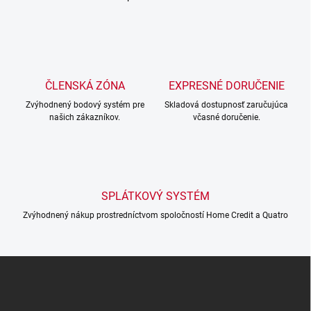
O
v
l
á
d
a
c
ČLENSKÁ ZÓNA
EXPRESNÉ DORUČENIE
í
Zvýhodnený bodový systém pre
p
Skladová dostupnosť zaručujúca
našich zákazníkov.
včasné doručenie.
r
v
k
y
v
ý
SPLÁTKOVÝ SYSTÉM
p
i
Zvýhodnený nákup prostredníctvom spoločností Home Credit a Quatro
s
u
Z
á
p
a