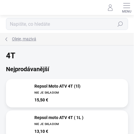
Přejít
na
obsah
Hledat
Oleje, mazivá
4T
Nejprodávanější
Repsol Moto ATV 4T (1l)
NIE JE SKLADOM
15,50 €
Repsol moto ATV 4T ( 1L )
NIE JE SKLADOM
13,10 €