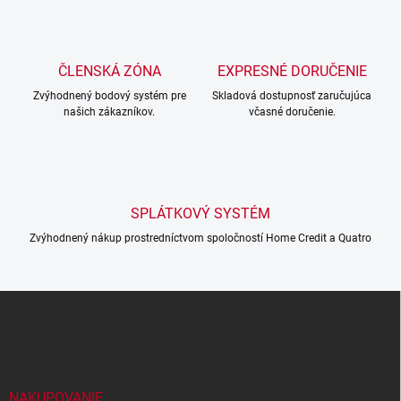
á
d
a
c
ČLENSKÁ ZÓNA
EXPRESNÉ DORUČENIE
í
Zvýhodnený bodový systém pre
p
Skladová dostupnosť zaručujúca
našich zákazníkov.
včasné doručenie.
r
v
k
y
v
ý
SPLÁTKOVÝ SYSTÉM
p
i
Zvýhodnený nákup prostredníctvom spoločností Home Credit a Quatro
s
u
Z
á
p
a
t
í
NAKUPOVANIE