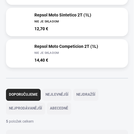
Repsol Moto Sintetico 2T (1L)
NIE JE SKLADOM
12,70 €
Repsol Moto Competicion 2T (1L)
NIE JE SKLADOM
14,40 €
Ř
a
DOPORUČUJEME
NEJLEVNĚJŠÍ
NEJDRAŽŠÍ
z
e
NEJPRODÁVANĚJŠÍ
ABECEDNĚ
n
í
5
položek celkem
p
r