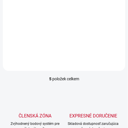
12,70 €
10,30 € bez DPH
Detail
Popis: Vhodné pre všetky
dvojtaktné motory so
spoločným mazaním.
5
položek celkem
O
v
l
á
d
a
c
ČLENSKÁ ZÓNA
EXPRESNÉ DORUČENIE
í
Zvýhodnený bodový systém pre
p
Skladová dostupnosť zaručujúca