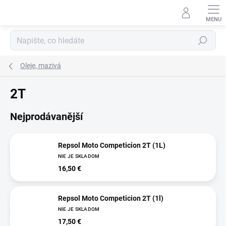
Přejít
na
obsah
Hledat
Oleje, mazivá
2T
Nejprodávanější
Repsol Moto Competicion 2T (1L)
NIE JE SKLADOM
16,50 €
Repsol Moto Competicion 2T (1l)
NIE JE SKLADOM
17,50 €