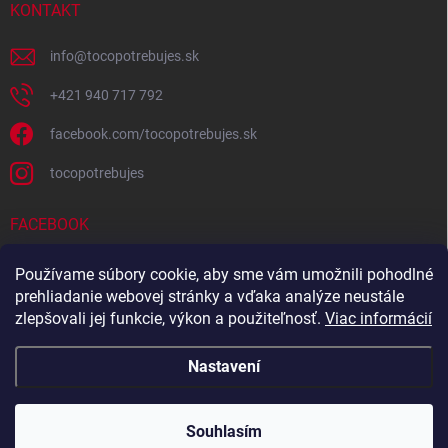
KONTAKT
info
@
tocopotrebujes.sk
+421 940 717 792
facebook.com/tocopotrebujes.sk
tocopotrebujes
FACEBOOK
Používame súbory cookie, aby sme vám umožnili pohodlné
prehliadanie webovej stránky a vďaka analýze neustále
zlepšovali jej funkcie, výkon a použiteľnosť.
Viac informácií
Nastavení
Copyright 2026
TOČOPOTREBUJEŠ.sk
. Všechna práva vyhrazena.
Souhlasím