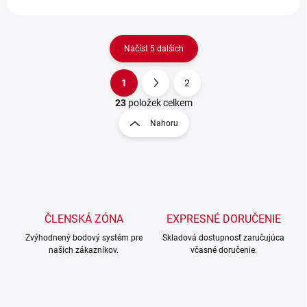
Načíst 5 dalších
1
2
O
S
v
t
23
položek celkem
l
r
Nahoru
á
á
d
n
a
k
c
o
í
p
v
r
á
v
ČLENSKÁ ZÓNA
EXPRESNÉ DORUČENIE
n
k
í
Zvýhodnený bodový systém pre
Skladová dostupnosť zaručujúca
y
našich zákazníkov.
včasné doručenie.
v
ý
p
i