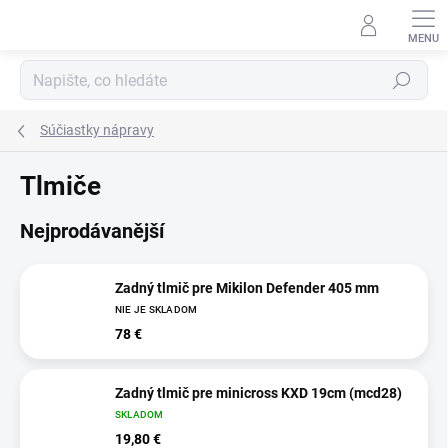
Přejít
na
obsah
Hledat
Súčiastky nápravy
Tlmiče
Nejprodávanější
Zadný tlmič pre Mikilon Defender 405 mm
NIE JE SKLADOM
78 €
Zadný tlmič pre minicross KXD 19cm (mcd28)
SKLADOM
19,80 €