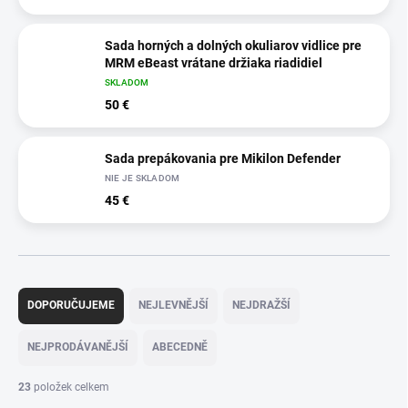
Sada horných a dolných okuliarov vidlice pre
MRM eBeast vrátane držiaka riadidiel
SKLADOM
50 €
Sada prepákovania pre Mikilon Defender
NIE JE SKLADOM
45 €
Ř
a
DOPORUČUJEME
NEJLEVNĚJŠÍ
NEJDRAŽŠÍ
z
e
NEJPRODÁVANĚJŠÍ
ABECEDNĚ
n
í
23
položek celkem
p