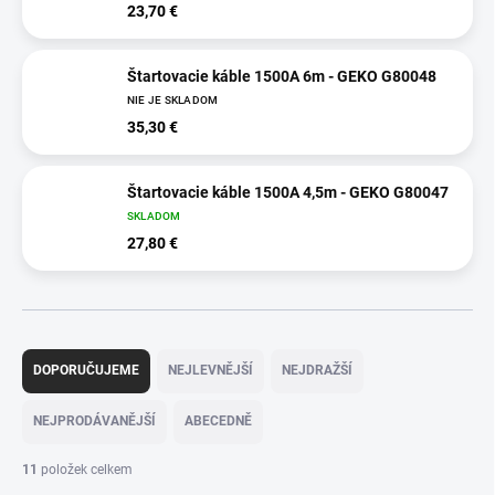
23,70 €
Štartovacie káble 1500A 6m - GEKO G80048
NIE JE SKLADOM
35,30 €
Štartovacie káble 1500A 4,5m - GEKO G80047
SKLADOM
27,80 €
Ř
a
DOPORUČUJEME
NEJLEVNĚJŠÍ
NEJDRAŽŠÍ
z
e
NEJPRODÁVANĚJŠÍ
ABECEDNĚ
n
í
11
položek celkem
p