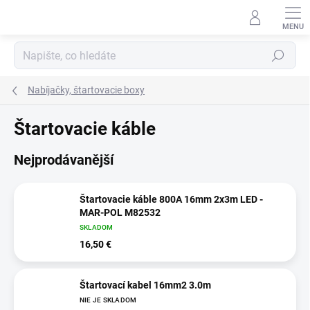
Přejít
na
obsah
Hledat
Nabíjačky, štartovacie boxy
Štartovacie káble
Nejprodávanější
Štartovacie káble 800A 16mm 2x3m LED -
MAR-POL M82532
SKLADOM
16,50 €
Štartovací kabel 16mm2 3.0m
NIE JE SKLADOM