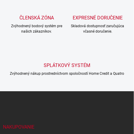
d
a
c
ČLENSKÁ ZÓNA
EXPRESNÉ DORUČENIE
í
Zvýhodnený bodový systém pre
p
Skladová dostupnosť zaručujúca
našich zákazníkov.
včasné doručenie.
r
v
k
y
v
ý
SPLÁTKOVÝ SYSTÉM
p
i
Zvýhodnený nákup prostredníctvom spoločností Home Credit a Quatro
s
u
Z
á
p
a
t
í
NAKUPOVANIE