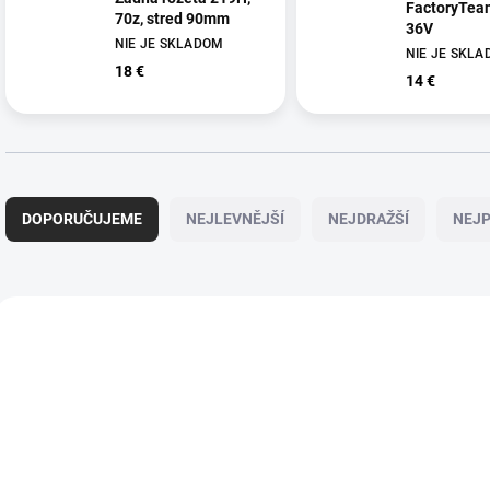
FactoryTe
70z, stred 90mm
36V
NIE JE SKLADOM
NIE JE SKL
18 €
14 €
Ř
a
DOPORUČUJEME
NEJLEVNĚJŠÍ
NEJDRAŽŠÍ
NEJP
z
e
n
í
V
p
ý
r
p
o
i
d
s
u
p
k
r
t
o