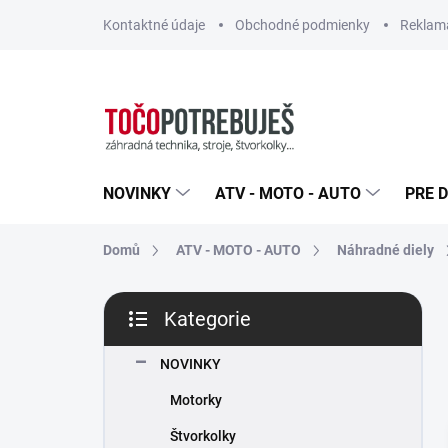
Přejít
Kontaktné údaje
Obchodné podmienky
Reklamá
na
obsah
NOVINKY
ATV - MOTO - AUTO
PRE D
Domů
ATV - MOTO - AUTO
Náhradné diely
P
Kategorie
o
Přeskočit
s
kategorie
t
NOVINKY
r
Motorky
a
n
Štvorkolky