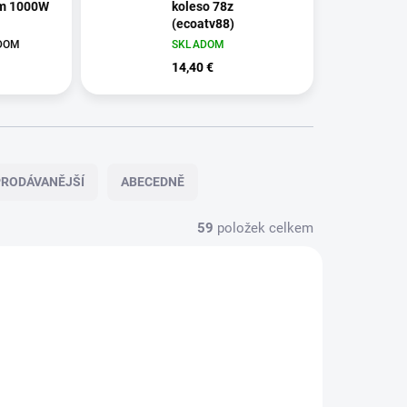
am 1000W
koleso 78z
(ecoatv88)
ADOM
SKLADOM
14,40 €
RODÁVANĚJŠÍ
ABECEDNĚ
59
položek celkem