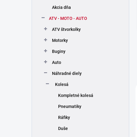
n
Akcia dňa
í
p
ATV - MOTO - AUTO
a
n
ATV štvorkolky
e
Motorky
l
Buginy
Auto
Náhradné diely
Kolesá
Kompletné kolesá
Pneumatiky
Ráfiky
Duše