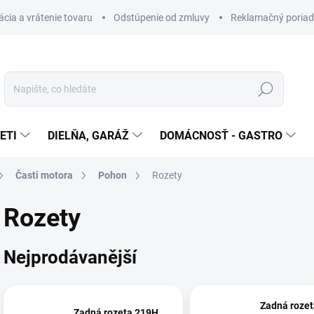
cia a vrátenie tovaru
Odstúpenie od zmluvy
Reklamačný poria
Hledat
ETI
DIELŇA, GARÁŽ
DOMÁCNOSŤ - GASTRO
Časti motora
Pohon
Rozety
Rozety
Nejprodávanější
Zadná rozet
Zadná rozeta 219H,