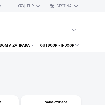
EUR
ČEŠTINA
dok
Reklamačný protokol
Ochrana osobných údajov
Súhlas 
PRÁZDNÝ KOŠÍK
NÁKUPNÍ
KOŠÍK
DOM A ZÁHRADA
OUTDOOR - INDOOR
STAVEBNIN
a
Zadné ozubené