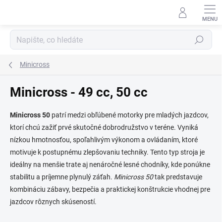
Přejít
na
obsah
Hledat
Minicross
Minicross - 49 cc, 50 cc
Minicross 50
patrí medzi obľúbené motorky pre mladých jazdcov,
ktorí chcú zažiť prvé skutočné dobrodružstvo v teréne. Vyniká
nízkou hmotnosťou, spoľahlivým výkonom a ovládaním, ktoré
motivuje k postupnému zlepšovaniu techniky. Tento typ stroja je
ideálny na menšie trate aj nenáročné lesné chodníky, kde ponúkne
stabilitu a príjemne plynulý záťah.
Minicross 50
tak predstavuje
kombináciu zábavy, bezpečia a praktickej konštrukcie vhodnej pre
jazdcov rôznych skúseností.