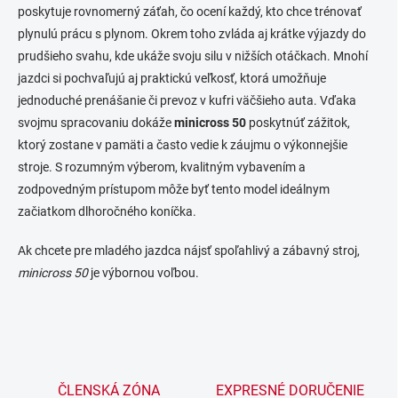
poskytuje rovnomerný záťah, čo ocení každý, kto chce trénovať
plynulú prácu s plynom. Okrem toho zvláda aj krátke výjazdy do
prudšieho svahu, kde ukáže svoju silu v nižších otáčkach. Mnohí
jazdci si pochvaľujú aj praktickú veľkosť, ktorá umožňuje
jednoduché prenášanie či prevoz v kufri väčšieho auta. Vďaka
svojmu spracovaniu dokáže
minicross 50
poskytnúť zážitok,
ktorý zostane v pamäti a často vedie k záujmu o výkonnejšie
stroje. S rozumným výberom, kvalitným vybavením a
zodpovedným prístupom môže byť tento model ideálnym
začiatkom dlhoročného koníčka.
Ak chcete pre mladého jazdca nájsť spoľahlivý a zábavný stroj,
minicross 50
je výbornou voľbou.
ČLENSKÁ ZÓNA
EXPRESNÉ DORUČENIE