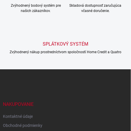
Zvýhodnený bodový systém pre
Skladová dostupnosť zaručujúca
našich zákazníkov.
včasné doručenie.
SPLÁTKOVÝ SYSTÉM
Zvýhodnený nákup prostredníctvom spoločností Home Credit a Quatro
Z
á
p
a
t
í
NAKUPOVANIE
Kontaktné údaje
Obchodné podmienky