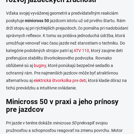
Vďaka svojej vyváženej geometrii a predvídateľným reakciám
poskytuje
minicross 50
jazdcom istotu už od prvého štartu. Rám
drží stopu aj pri rýchlejších prejazdoch, čo pomáha pri nadobúdaní
správnych reflexov. K tomu sa pridáva jednoduchá údržba, ktorá
umožňuje venovať viac času jazde než starostiam o techniku. Do
kategórie podobných strojov patrí aj
ATV 110
, ktorý zaujme deti
preferujúce stabilitu štvorkolesového podvozka. Rovnako
obľúbené sú aj
buginy
, ktoré ponúkajú bezpečné sedadlo a
ochranný rám. Pre najmenších jazdcov môže byť atraktívnou
alternatívou aj
elektrická štvorkolka pre deti
, ktorá kladie dôraz na
tichú prevádzku a intuitívne ovládanie.
Minicross 50 v praxi a jeho prínosy
pre jazdcov
Pri jazde v teréne dokáže
minicross 50
prekvapiť svojou
pružnosťou a schopnosťou reagovať na zmenu povrchu. Motor